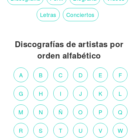
Letras
Conciertos
Discografías de artistas por
orden alfabético
A
B
C
D
E
F
G
H
I
J
K
L
M
N
Ñ
O
P
Q
R
S
T
U
V
W