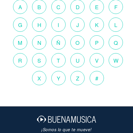
A
B
C
D
E
F
G
H
I
J
K
L
M
N
Ñ
O
P
Q
R
S
T
U
V
W
X
Y
Z
#
¡Somos lo que te mueve!