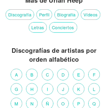
Más de Uriah Heep
Discografía
Perfil
Biografía
Vídeos
Letras
Conciertos
Discografías de artistas por
orden alfabético
A
B
C
D
E
F
G
H
I
J
K
L
M
N
Ñ
O
P
Q