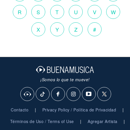
R
S
T
U
V
W
X
Y
Z
#
¡Somos lo que te mueve!
|
|
Contacto
Privacy Policy / Política de Privacidad
|
|
Términos de Uso / Terms of Use
Agregar Artista