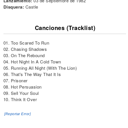
Lanzamiento:
03 de Septiembre de 1982
Disquera:
Castle
Canciones (Tracklist)
01. Too Scared To Run
02. Chasing Shadows
03. On The Rebound
04. Hot Night In A Cold Town
05. Running All Night (With The Lion)
06. That's The Way That It Is
07. Prisoner
08. Hot Persuasion
09. Sell Your Soul
10. Think It Over
[Reportar Error]