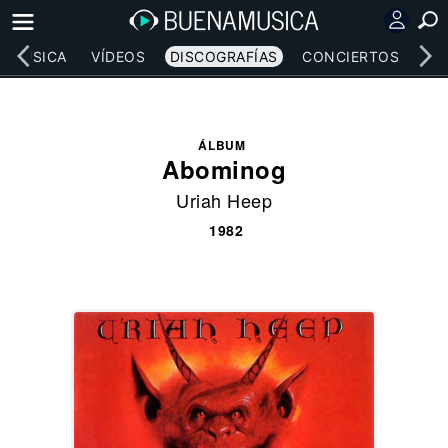
MÚSICA
VÍDEOS
DISCOGRAFÍAS
CONCIERTOS
LE
ÁLBUM
Abominog
Uriah Heep
1982