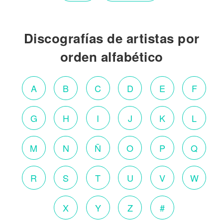
Discografías de artistas por
orden alfabético
A
B
C
D
E
F
G
H
I
J
K
L
M
N
Ñ
O
P
Q
R
S
T
U
V
W
X
Y
Z
#