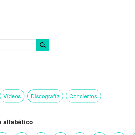
Vídeos
Discografía
Conciertos
n alfabético