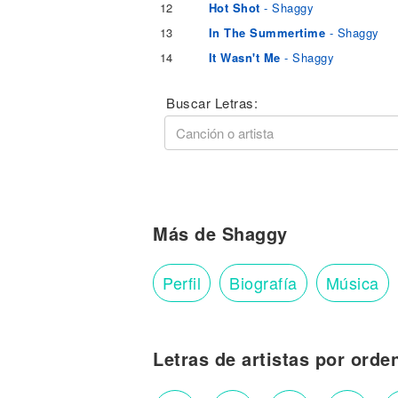
12
Hot Shot
- Shaggy
13
In The Summertime
- Shaggy
14
It Wasn't Me
- Shaggy
Buscar Letras:
Más de Shaggy
Perfil
Biografía
Música
Letras de artistas por orde