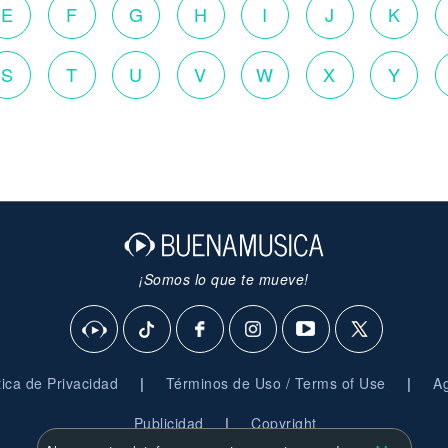
E
F
G
H
I
J
K
S
T
U
V
W
X
Y
¡Somos lo que te mueve!
|
|
ítica de Privacidad
Términos de Uso / Terms of Use
Ag
|
Publicidad
Copyright