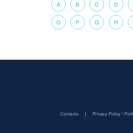
A
B
C
D
O
P
Q
R
|
Contacto
Privacy Policy / Pol