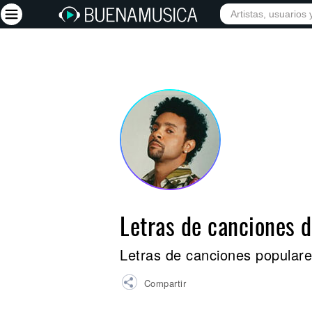
INICIO
ARTISTAS
Iniciar sesión
Registrarse
Inicio
Artistas
Red Social
Música
Letras de canciones 
Vídeos
Discografías
Letras de canciones popular
Letras
Compartir
Conciertos