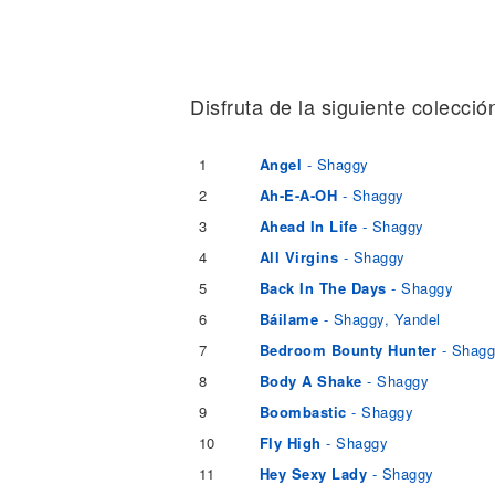
Noticias
Disfruta de la siguiente colecció
1
Angel
- Shaggy
2
Ah-E-A-OH
- Shaggy
3
Ahead In Life
- Shaggy
4
All Virgins
- Shaggy
5
Back In The Days
- Shaggy
6
Báilame
- Shaggy, Yandel
7
Bedroom Bounty Hunter
- Shag
8
Body A Shake
- Shaggy
9
Boombastic
- Shaggy
10
Fly High
- Shaggy
11
Hey Sexy Lady
- Shaggy