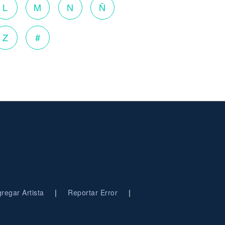
L
M
N
Ñ
Z
#
|
|
regar Artista
Reportar Error