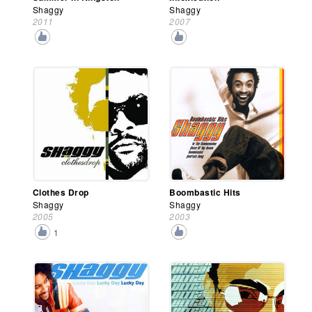
Shaggy
Shaggy
2011
2007
Clothes Drop
Boombastic Hits
Shaggy
Shaggy
2005
2003
1