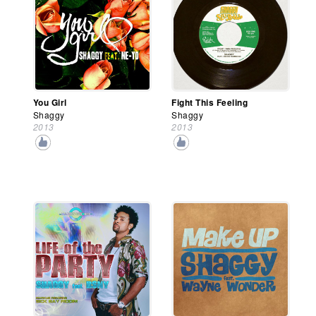
You Girl
Fight This Feeling
Shaggy
Shaggy
2013
2013