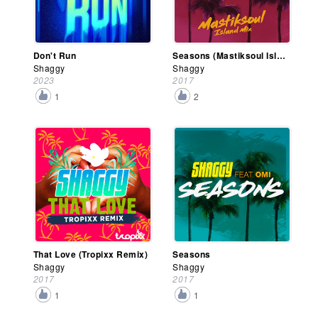
Don't Run
Seasons (Mastiksoul Island Mix)
Shaggy
Shaggy
2023
2017
1
2
That Love (Tropixx Remix)
Seasons
Shaggy
Shaggy
2017
2017
1
1