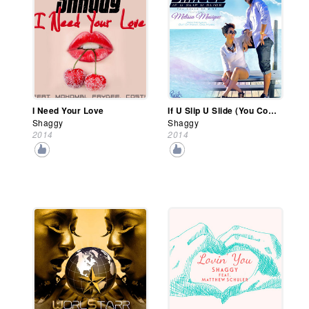
I Need Your Love
If U Slip U Slide (You Could Be Mine)
Shaggy
Shaggy
2014
2014