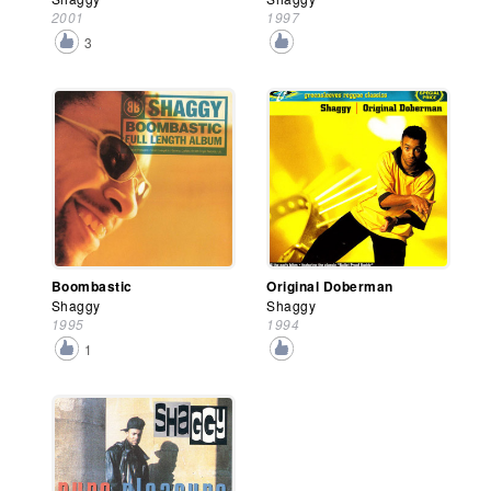
2001
1997
3
Boombastic
Original Doberman
Shaggy
Shaggy
1995
1994
1