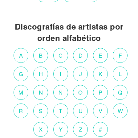
Discografías de artistas por
orden alfabético
A
B
C
D
E
F
G
H
I
J
K
L
M
N
Ñ
O
P
Q
R
S
T
U
V
W
X
Y
Z
#