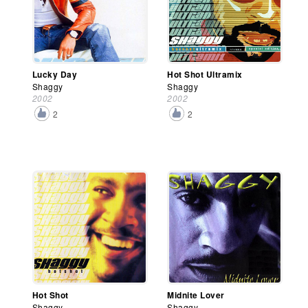
Lucky Day
Hot Shot Ultramix
Shaggy
Shaggy
2002
2002
2
2
Hot Shot
Midnite Lover
Shaggy
Shaggy