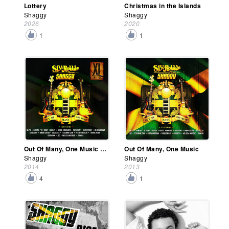
Lottery
Christmas in the Islands
Shaggy
Shaggy
2026
2020
1
1
Out Of Many, One Music (Xl Edition)
Out Of Many, One Music
Shaggy
Shaggy
2014
2013
4
1