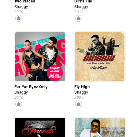
Two Places
Girl's File
Shaggy
Shaggy
2010
2010
For Yur Eyez Only
Fly High
Shaggy
Shaggy
2010
2009