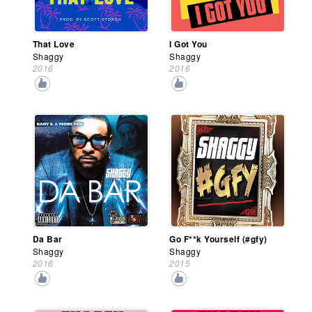
That Love
I Got You
Shaggy
Shaggy
2016
2016
Da Bar
Go F**k Yourself (#gfy)
Shaggy
Shaggy
2016
2015