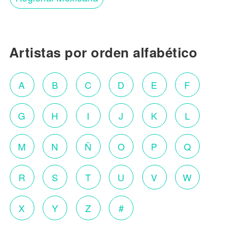
Artistas por orden alfabético
A
B
C
D
E
F
G
H
I
J
K
L
M
N
Ñ
O
P
Q
R
S
T
U
V
W
X
Y
Z
#