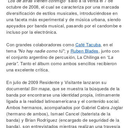
"Los de atrás vienen conmigo"
salió a la venta el 7 de
octubre de 2008, el cual se caracteriza por una marcada
diversificación de estilos musicales, introduciéndose en
una faceta más experimental y de música urbana, siendo
apoyados por banda musical, pasando por el candombe e
incluso por la electrónica.
Con grandes colaboradores como
Café Tacuba
, en el
tema
"No hay nadie como tú"
; y
Ruben Blades
, junto con
el conjunto argentino de percusión, La Chilinga en
“La
perla”
. Tanto el álbum como ambos sencillos recibieron
una excelente crítica.
En julio de 2009 Residente y Visitante lanzaron su
documental
Sin mapa
, que se muestra la búsqueda de la
banda por encontrarse una identidad propia, íntimamente
ligada a la realidad latinoamericana y el contenido social.
Ambos hermanos, acompañados por Gabriel Cabra Joglar
(hermano de ambos), Ismael Cancel (baterista de la
banda) y Brian Rodríguez (encargado de seguridad de la
banda), son entrevistados mientras realizan una travesía