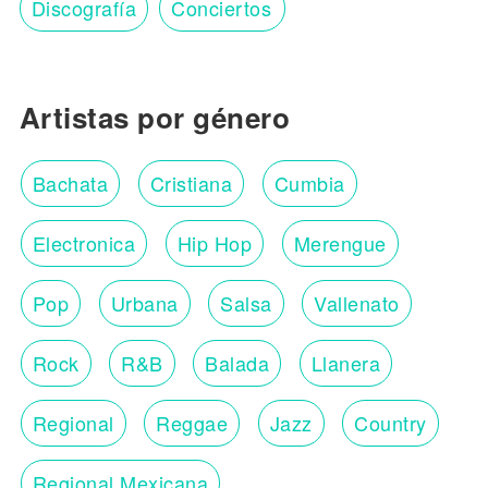
Discografía
Conciertos
Artistas por género
Bachata
Cristiana
Cumbia
Electronica
Hip Hop
Merengue
Pop
Urbana
Salsa
Vallenato
Rock
R&B
Balada
Llanera
Regional
Reggae
Jazz
Country
Regional Mexicana