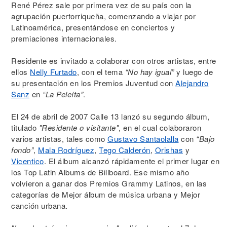
René Pérez sale por primera vez de su país con la
agrupación puertorriqueña, comenzando a viajar por
Latinoamérica, presentándose en conciertos y
premiaciones internacionales.
Residente es invitado a colaborar con otros artistas, entre
ellos
Nelly Furtado
, con el tema
“No hay igual”
y luego de
su presentación en los Premios Juventud con
Alejandro
Sanz
en
“La Peleíta”
.
El 24 de abril de 2007 Calle 13 lanzó su segundo álbum,
titulado
"Residente o visitante"
, en el cual colaboraron
varios artistas, tales como
Gustavo Santaolalla
con
“Bajo
fondo”
,
Mala Rodríguez
,
Tego Calderón
,
Orishas
y
Vicentico
. El álbum alcanzó rápidamente el primer lugar en
los Top Latin Albums de Billboard. Ese mismo año
volvieron a ganar dos Premios Grammy Latinos, en las
categorías de Mejor álbum de música urbana y Mejor
canción urbana.