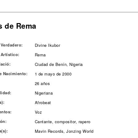
s de Rema
Verdadero:
Divine Ikubor
Artístico:
Rema
ació:
Ciudad de Benín, Nigeria
e Nacimiento:
1 de mayo de 2000
26 años
lidad:
Nigeriana
s):
Afrobeat
entos:
Voz
ón:
Cantante, compositor, rapero
(s):
Mavin Records, Jonzing World