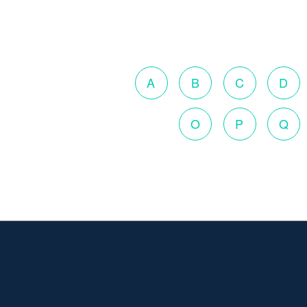
A
B
C
D
O
P
Q