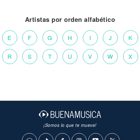
Artistas por orden alfabético
E
F
G
H
I
J
K
R
S
T
U
V
W
X
¡Somos lo que te mueve!