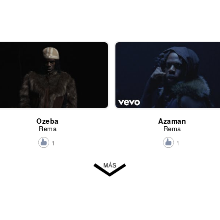
Ozeba
Azaman
Rema
Rema
1
1