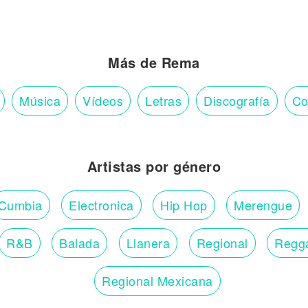
Más de Rema
Música
Vídeos
Letras
Discografía
Co
Artistas por género
Cumbia
Electronica
Hip Hop
Merengue
R&B
Balada
Llanera
Regional
Regg
Regional Mexicana