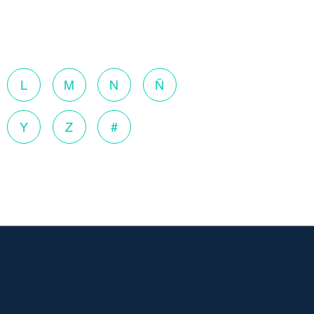
L
M
N
Ñ
Y
Z
#