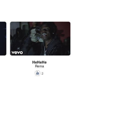
HeHeHe
Rema
2