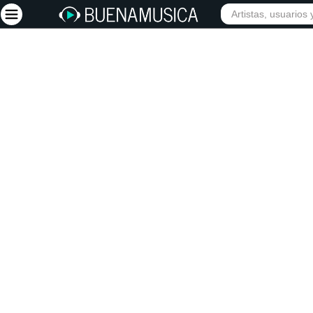
Iniciar sesión
Registrarse
Inicio
Artistas
Red Social
Música
Vídeos
Discografías
Letras
Conciertos