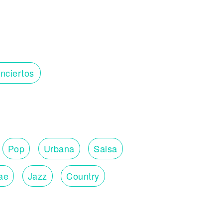
nciertos
Pop
Urbana
Salsa
ae
Jazz
Country