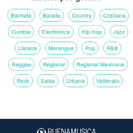
Bachata
Balada
Country
Cristiana
Cumbia
Electronica
Hip Hop
Jazz
Llanera
Merengue
Pop
R&B
Reggae
Regional
Regional Mexicana
Rock
Salsa
Urbana
Vallenato