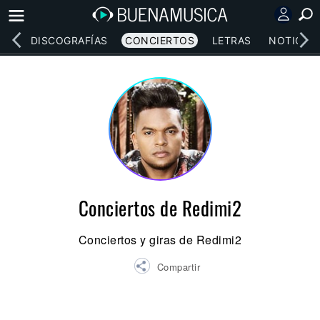
EOS
DISCOGRAFÍAS
CONCIERTOS
LETRAS
NOTICIAS
Conciertos de Redimi2
Conciertos y giras de Redimi2
Compartir