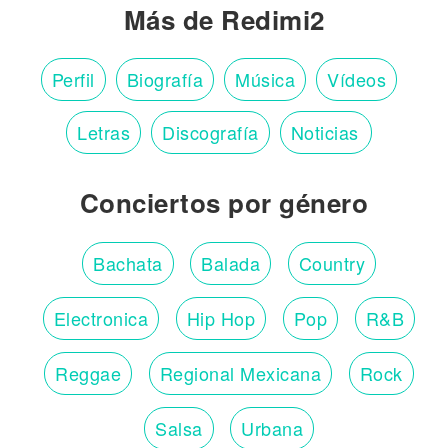
Más de Redimi2
Perfil
Biografía
Música
Vídeos
Letras
Discografía
Noticias
Conciertos por género
Bachata
Balada
Country
Electronica
Hip Hop
Pop
R&B
Reggae
Regional Mexicana
Rock
Salsa
Urbana