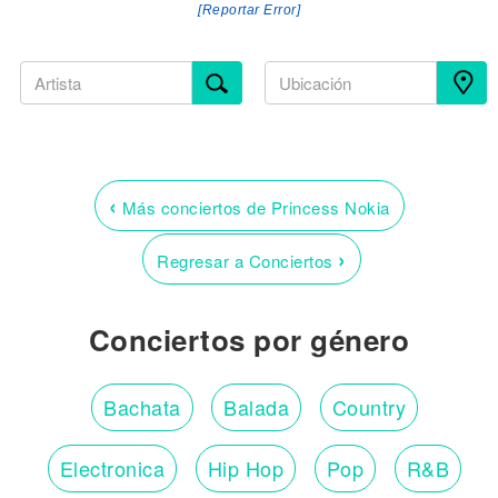
[Reportar Error]
‹
Más conciertos de Princess Nokia
›
Regresar a Conciertos
Conciertos por género
Bachata
Balada
Country
Electronica
Hip Hop
Pop
R&B