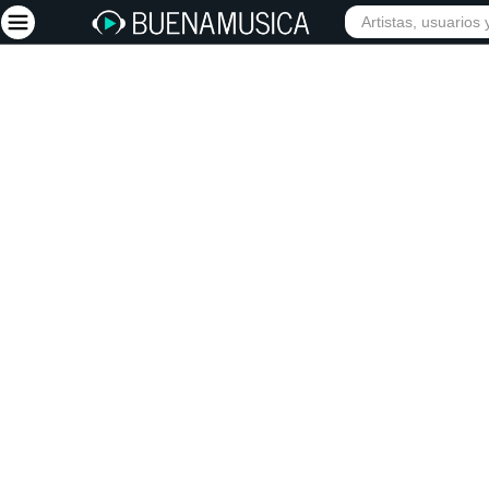
INICIO
ARTISTAS
Iniciar sesión
Registrarse
Inicio
Artistas
Red Social
Música
Vídeos
Discografías
Letras
Conciertos