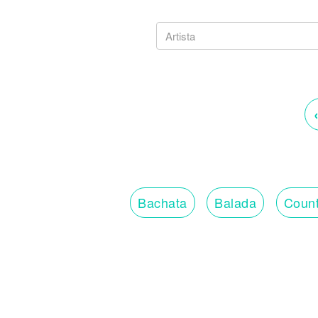
Bachata
Balada
Count