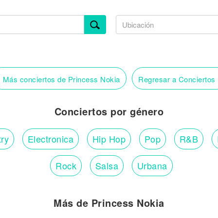
‹
Más conciertos de Princess Nokia
Regresar a Conciertos
Conciertos por género
ry
Electronica
Hip Hop
Pop
R&B
Rock
Salsa
Urbana
Más de Princess Nokia