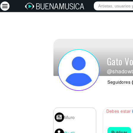
Iniciar sesión
Registrarse
Inicio
Gato Vo
Artistas
@shadowb
Red Social
Seguidores
Música
Vídeos
Discografías
Debes estar
Letras
Muro
Conciertos
Publicar