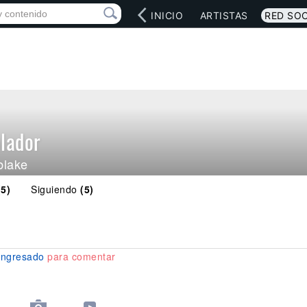
INICIO
ARTISTAS
RED SOC
lador
lake
(5)
Siguiendo
(5)
ingresado
para comentar