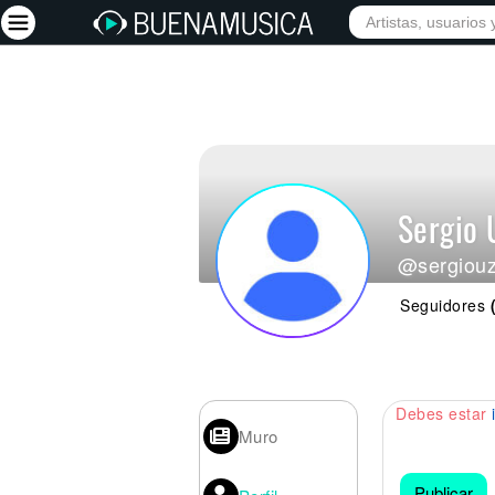
Iniciar sesión
Registrarse
Inicio
Sergio 
Artistas
@sergiou
Red Social
Seguidores
Música
Vídeos
Discografías
Debes estar
Letras
Muro
Conciertos
Publicar