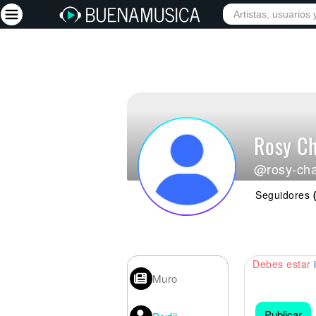
Iniciar sesión
Registrarse
Inicio
Rosy C
Artistas
@rosy-ch
Red Social
Seguidores
Música
Vídeos
Discografías
Debes estar
Letras
Muro
Conciertos
Publicar