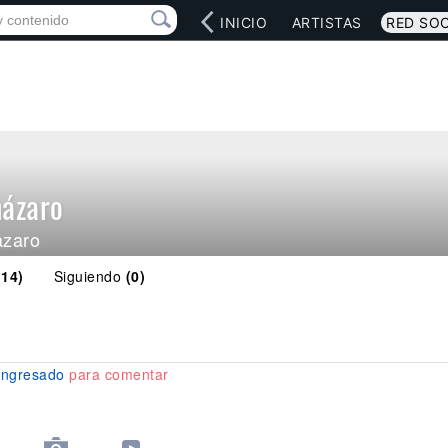
INICIO
ARTISTAS
RED SOC
házaro
azaro
(14)
Siguiendo
(0)
ingresado
para comentar