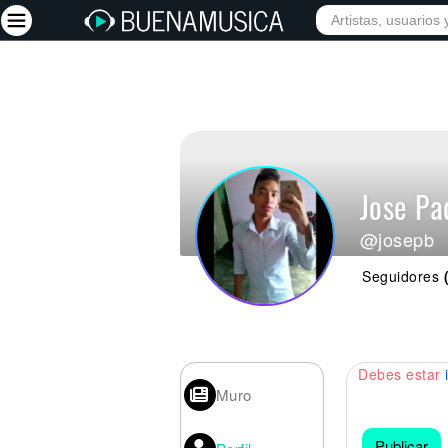
Iniciar sesión
Registrarse
Inicio
Jose Pa
Artistas
@josepb
Red Social
Seguidores
Música
Vídeos
Discografías
Debes estar
Letras
Muro
Conciertos
Publicar