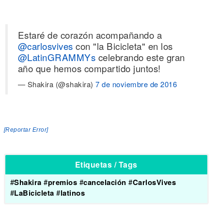
Estaré de corazón acompañando a
@carlosvives
con "la Bicicleta" en los
@LatinGRAMMYs
celebrando este gran
año que hemos compartido juntos!
— Shakira (@shakira)
7 de noviembre de 2016
[Reportar Error]
Etiquetas / Tags
#
Shakira
#
premios
#
cancelación
#
CarlosVives
#
LaBicicleta
#
latinos