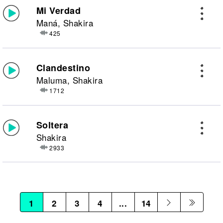
Mi Verdad
Maná, Shakira
425
Clandestino
Maluma, Shakira
1712
Soltera
Shakira
2933
1
2
3
4
...
14