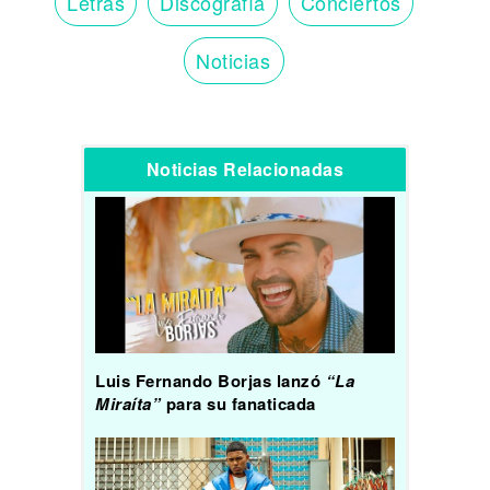
Letras
Discografía
Conciertos
Noticias
Noticias Relacionadas
Luis Fernando Borjas lanzó
“La
Miraíta”
para su fanaticada