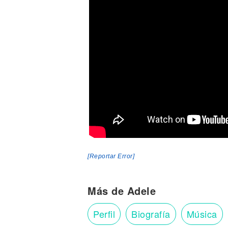
[Reportar Error]
Más de Adele
Perfil
Biografía
Música