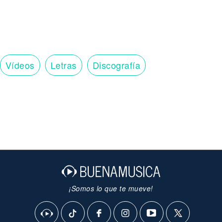
Vídeos
Letras
Discografía
¡Somos lo que te mueve!