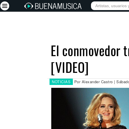
INICIO
ARTISTAS
Iniciar sesión
Registrarse
El conmovedor tr
Inicio
[VIDEO]
Artistas
Red Social
Música
NOTICIAS
Por Alexander Castro | Sábad
Vídeos
Discografías
Letras
Conciertos