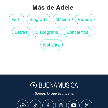
Más de Adele
Perfil
Biografía
Música
Vídeos
Letras
Discografía
Conciertos
Noticias
¡Somos lo que te mueve!