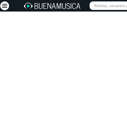
Iniciar sesión
Registrarse
Inicio
Artistas
Red Social
Música
Vídeos
Discografías
Letras
Conciertos