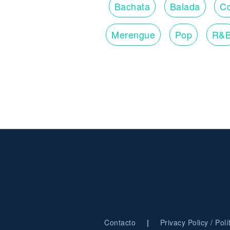
Bachata
Balada
Co
Merengue
Pop
R&
|
Contacto
Privacy Policy / Pol