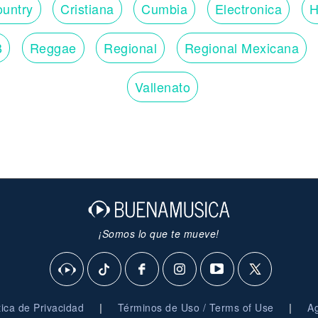
untry
Cristiana
Cumbia
Electronica
H
B
Reggae
Regional
Regional Mexicana
Vallenato
¡Somos lo que te mueve!
|
|
ítica de Privacidad
Términos de Uso / Terms of Use
Ag