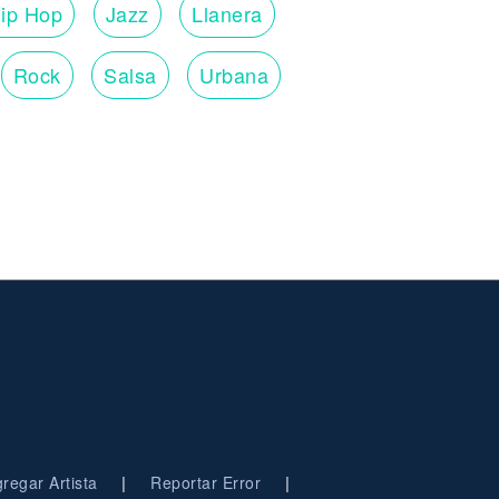
ip Hop
Jazz
Llanera
Rock
Salsa
Urbana
|
|
regar Artista
Reportar Error