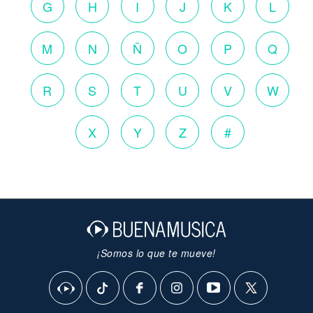
G
H
I
J
K
L
M
N
Ñ
O
P
Q
R
S
T
U
V
W
X
Y
Z
#
¡Somos lo que te mueve!