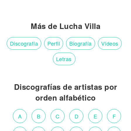
Más de Lucha Villa
Discografía
Perfil
Biografía
Vídeos
Letras
Discografías de artistas por
orden alfabético
A
B
C
D
E
F