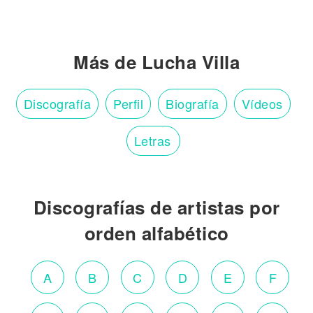
Más de Lucha Villa
Discografía
Perfil
Biografía
Vídeos
Letras
Discografías de artistas por
orden alfabético
A
B
C
D
E
F