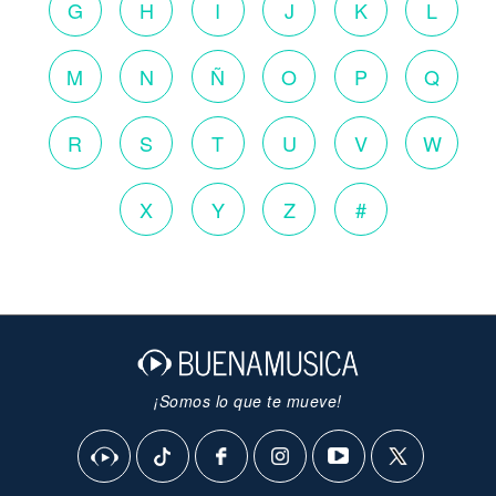
G
H
I
J
K
L
M
N
Ñ
O
P
Q
R
S
T
U
V
W
X
Y
Z
#
¡Somos lo que te mueve!