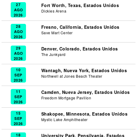
27
Fort Worth, Texas, Estados Unidos
AGO
Dickies Arena
2026
28
Fresno, California, Estados Unidos
AGO
Save Mart Center
2026
29
Denver, Colorado, Estados Unidos
AGO
The Junkyard
2026
10
Wantagh, Nueva York, Estados Unidos
SEP
Northwell at Jones Beach Theater
2026
11
Camden, Nueva Jersey, Estados Unidos
SEP
Freedom Mortgage Pavilion
2026
15
Shakopee, Minnesota, Estados Unidos
SEP
Mystic Lake Amphitheater
2026
18
University Park, Pensilvania, Estados