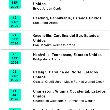
SEP
Unidos
2026
Bryce Jordan Center
19
Reading, Pensilvania, Estados Unidos
SEP
Santander Arena
2026
24
Greenville, Carolina del Sur, Estados
SEP
Unidos
2026
Bon Secours Wellness Arena
25
Nashville, Tennessee, Estados Unidos
SEP
Bridgestone Arena
2026
26
Raleigh, Carolina del Norte, Estados
SEP
Unidos
2026
Coastal Credit Union Music Park at Walnut Creek
16
Charleston, Virginia Occidental, Estados
OCT
Unidos
2026
Charleston Coliseum & Convention Center
17