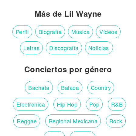
Más de Lil Wayne
Perfil
Biografía
Música
Vídeos
Letras
Discografía
Noticias
Conciertos por género
Bachata
Balada
Country
Electronica
Hip Hop
Pop
R&B
Reggae
Regional Mexicana
Rock