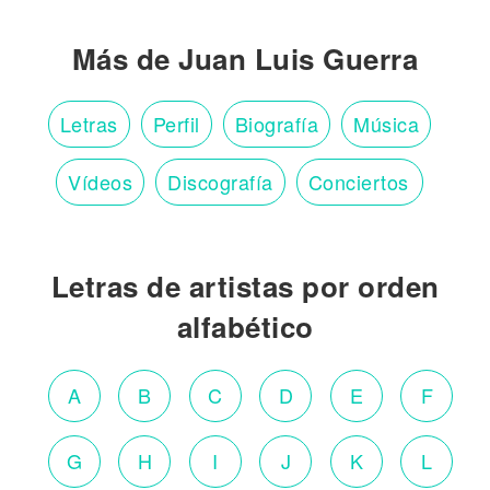
Más de Juan Luis Guerra
Letras
Perfil
Biografía
Música
Vídeos
Discografía
Conciertos
Letras de artistas por orden
alfabético
A
B
C
D
E
F
G
H
I
J
K
L