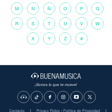
M
N
Ñ
O
P
Q
R
S
T
U
V
W
X
Y
Z
#
¡Somos lo que te mueve!
|
|
Contacto
Privacy Policy / Política de Privacidad