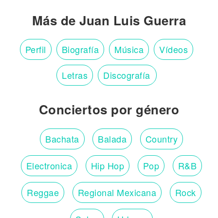
Más de Juan Luis Guerra
Perfil
Biografía
Música
Vídeos
Letras
Discografía
Conciertos por género
Bachata
Balada
Country
Electronica
Hip Hop
Pop
R&B
Reggae
Regional Mexicana
Rock