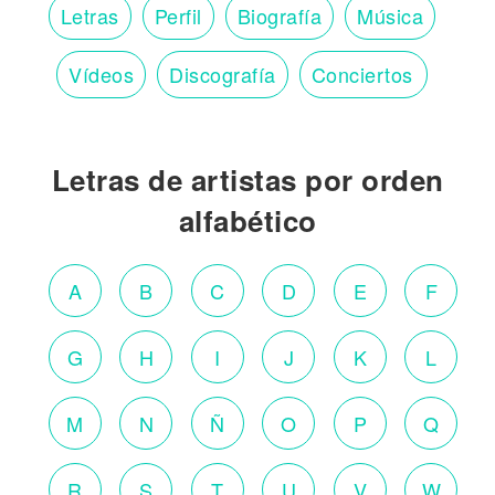
Letras
Perfil
Biografía
Música
Vídeos
Discografía
Conciertos
Letras de artistas por orden
alfabético
A
B
C
D
E
F
G
H
I
J
K
L
M
N
Ñ
O
P
Q
R
S
T
U
V
W