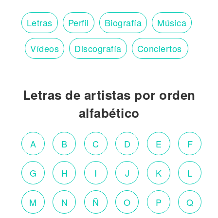
Letras
Perfil
Biografía
Música
Vídeos
Discografía
Conciertos
Letras de artistas por orden
alfabético
A
B
C
D
E
F
G
H
I
J
K
L
M
N
Ñ
O
P
Q