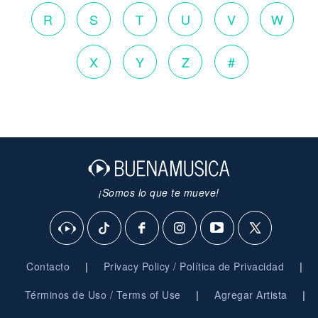
R
S
T
U
V
W
X
Y
Z
#
¡Somos lo que te mueve!
|
|
Contacto
Privacy Policy / Política de Privacidad
|
|
Términos de Uso / Terms of Use
Agregar Artista