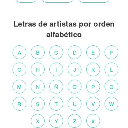
Letras de artistas por orden
alfabético
A
B
C
D
E
F
G
H
I
J
K
L
M
N
Ñ
O
P
Q
R
S
T
U
V
W
X
Y
Z
#