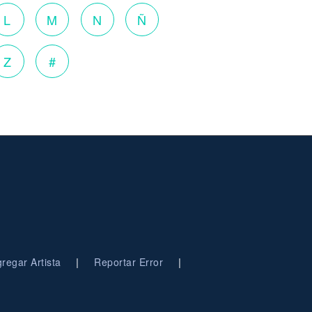
L
M
N
Ñ
Z
#
|
|
regar Artista
Reportar Error