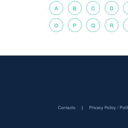
A
B
C
D
O
P
Q
R
|
Contacto
Privacy Policy / Pol