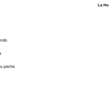
La Ho
endo
s
 su pecho