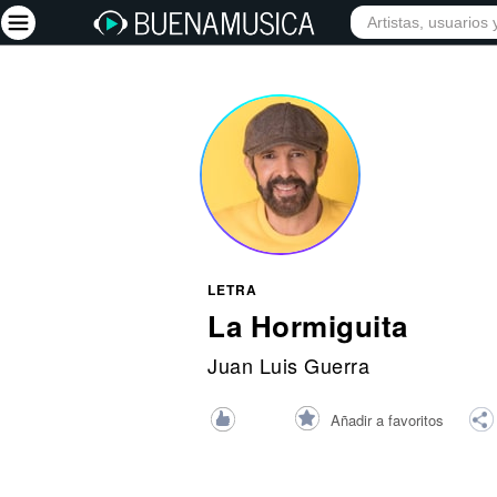
INICIO
ARTISTAS
Iniciar sesión
Registrarse
Inicio
Artistas
Red Social
LETRA
Música
La Hormiguita
Vídeos
Juan Luis Guerra
Discografías
Añadir a favoritos
Letras
Conciertos