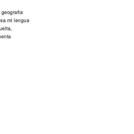
 geografia
esa mi lengua
uelta,
uenta