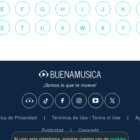
E
F
G
H
I
J
K
S
T
U
V
W
X
Y
¡Somos lo que te mueve!
|
|
ítica de Privacidad
Términos de Uso / Terms of Use
Ag
|
Publicidad
Copyright
Al usar esta plataforma, aceptas nuestro uso de
cookies