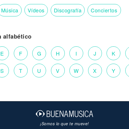
Música
Vídeos
Discografía
Conciertos
n alfabético
E
F
G
H
I
J
K
S
T
U
V
W
X
Y
¡Somos lo que te mueve!