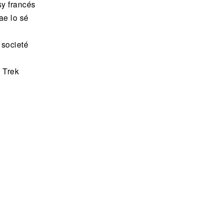
y francés
ae lo sé
 societé
 Trek