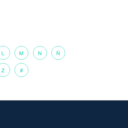
L
M
N
Ñ
Z
#