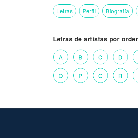
Letras
Perfil
Biografía
Letras de artistas por orde
A
B
C
D
O
P
Q
R