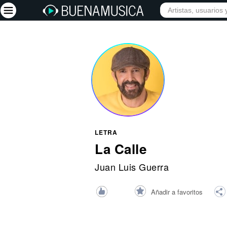
INICIO
ARTISTAS
Iniciar sesión
Registrarse
Inicio
Artistas
Red Social
LETRA
Música
La Calle
Vídeos
Juan Luis Guerra
Discografías
Añadir a favoritos
Letras
Conciertos