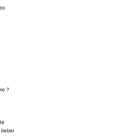
ico
mo ?
fé
a beber