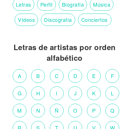
Letras
Perfil
Biografía
Música
Vídeos
Discografía
Conciertos
Letras de artistas por orden
alfabético
A
B
C
D
E
F
G
H
I
J
K
L
M
N
Ñ
O
P
Q
R
S
T
U
V
W