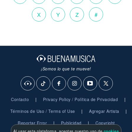
X
Y
Z
#
¡Somos lo que te mueve!
|
|
Contacto
Privacy Policy / Política de Privacidad
|
|
Términos de Uso / Terms of Use
Agregar Artista
|
|
Reportar Error
Publicidad
Copyright
Al usar esta plataforma, aceptas nuestro uso de
cookies