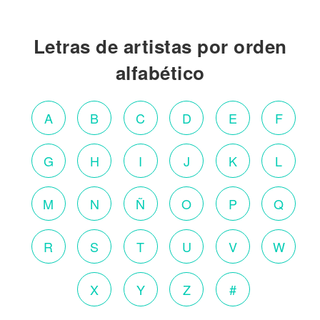
Letras de artistas por orden
alfabético
A
B
C
D
E
F
G
H
I
J
K
L
M
N
Ñ
O
P
Q
R
S
T
U
V
W
X
Y
Z
#