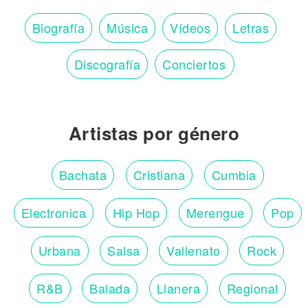
Biografía
Música
Vídeos
Letras
Discografía
Conciertos
Artistas por género
Bachata
Cristiana
Cumbia
Electronica
Hip Hop
Merengue
Pop
Urbana
Salsa
Vallenato
Rock
R&B
Balada
Llanera
Regional