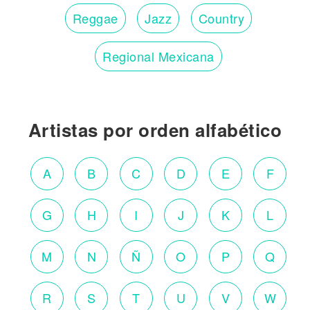
Reggae
Jazz
Country
Regional Mexicana
Artistas por orden alfabético
A
B
C
D
E
F
G
H
I
J
K
L
M
N
Ñ
O
P
Q
R
S
T
U
V
W