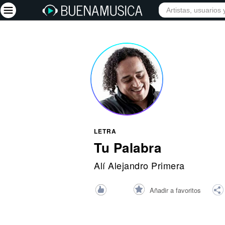
INICIO
ARTISTAS
Iniciar sesión
Registrarse
Inicio
Artistas
Red Social
LETRA
Música
Tu Palabra
Vídeos
Alí Alejandro Primera
Discografías
Añadir a favoritos
Letras
Conciertos