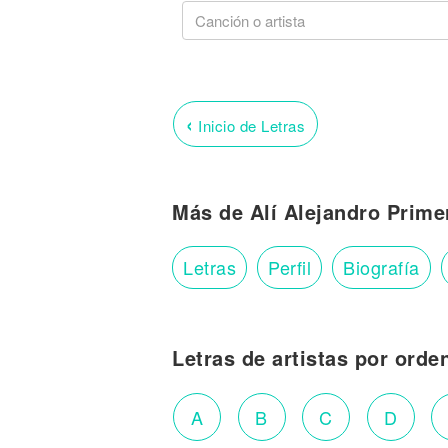
‹
Inicio de Letras
Más de Alí Alejandro Prime
Letras
Perfil
Biografía
Letras de artistas por orde
A
B
C
D