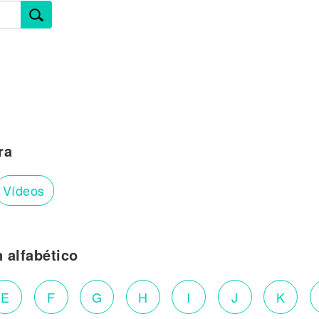
ra
Vídeos
n alfabético
E
F
G
H
I
J
K