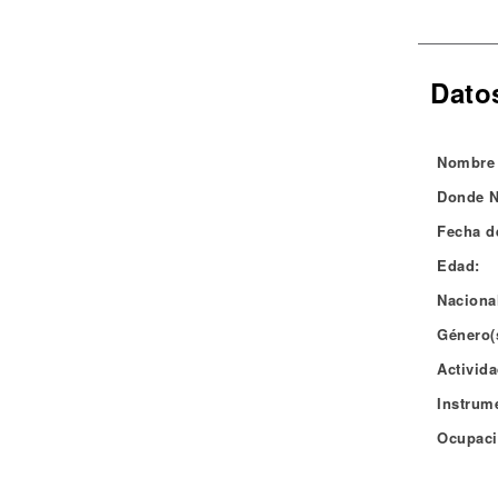
Noticias
Dato
Nombre 
Donde N
Fecha d
Edad:
Naciona
Género(
Activida
Instrum
Ocupaci