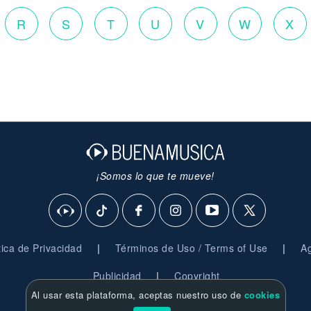
R
S
T
U
V
W
X
¡Somos lo que te mueve!
|
|
ítica de Privacidad
Términos de Uso / Terms of Use
Ag
|
Publicidad
Copyright
Al usar esta plataforma, aceptas nuestro uso de
cookies
© 2026 BuenaMusica.com - Derechos Reservados