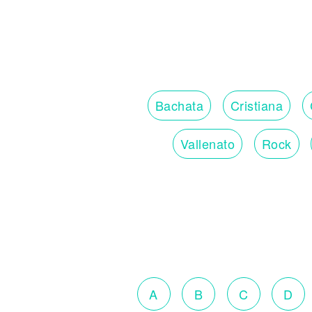
Bachata
Cristiana
Vallenato
Rock
A
B
C
D