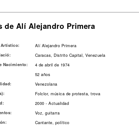
s de Alí Alejandro Primera
Artístico:
Alí Alejandro Primera
ació:
Caracas, Distrito Capital, Venezuela
e Nacimiento:
4 de abril de 1974
52 años
lidad:
Venezolana
s):
Folclor, música de protesta, trova
d:
2000 - Actualidad
entos:
Voz, guitarra
ón:
Cantante, político