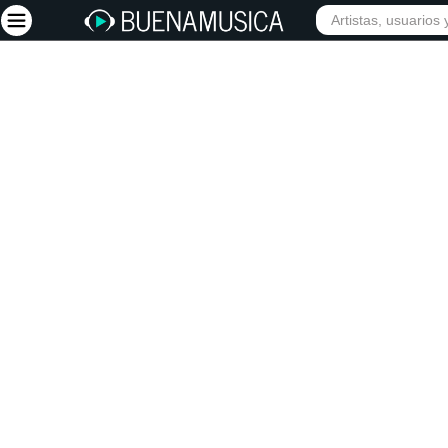
Iniciar sesión
Registrarse
Inicio
Artistas
Red Social
Música
Vídeos
Discografías
Letras
Conciertos