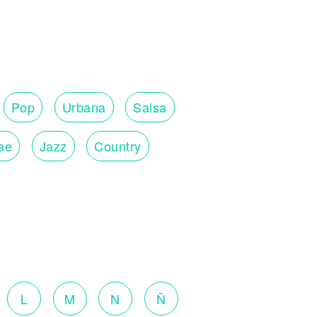
Pop
Urbana
Salsa
ae
Jazz
Country
L
M
N
Ñ