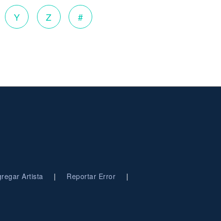
Y
Z
#
|
|
regar Artista
Reportar Error