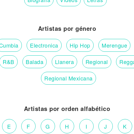
Artistas por género
Cumbia
Electronica
Hip Hop
Merengue
R&B
Balada
Llanera
Regional
Regg
Regional Mexicana
Artistas por orden alfabético
E
F
G
H
I
J
K