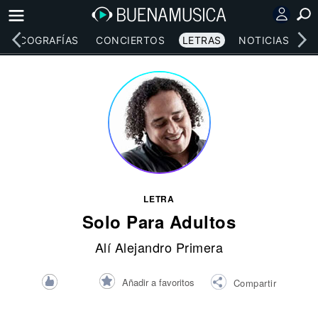
DISCOGRAFÍAS
CONCIERTOS
LETRAS
NOTICIAS
LETRA
Solo Para Adultos
Alí Alejandro Primera
Añadir a favoritos
Compartir