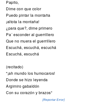
Papito,
Dime con que color
Puedo pintar la montaña
¡altota la montaña!
¿para que?, dime primero
Pa´ esconder al guerrillero
Que no muera el guerrillero
Escuchá, escuchá, escuchá
Escuchá, escuchá
(recitado)
"¡ah mundo los humocaros!
Donde se hizo leyenda
Argimiro gabaldón
Con su corazón y brazos"
[Reportar Error]