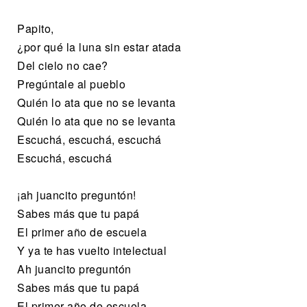
Papito,
¿por qué la luna sin estar atada
Del cielo no cae?
Pregúntale al pueblo
Quién lo ata que no se levanta
Quién lo ata que no se levanta
Escuchá, escuchá, escuchá
Escuchá, escuchá
¡ah juancito preguntón!
Sabes más que tu papá
El primer año de escuela
Y ya te has vuelto intelectual
Ah juancito preguntón
Sabes más que tu papá
El primer año de escuela