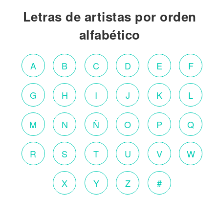
Letras de artistas por orden
alfabético
A
B
C
D
E
F
G
H
I
J
K
L
M
N
Ñ
O
P
Q
R
S
T
U
V
W
X
Y
Z
#