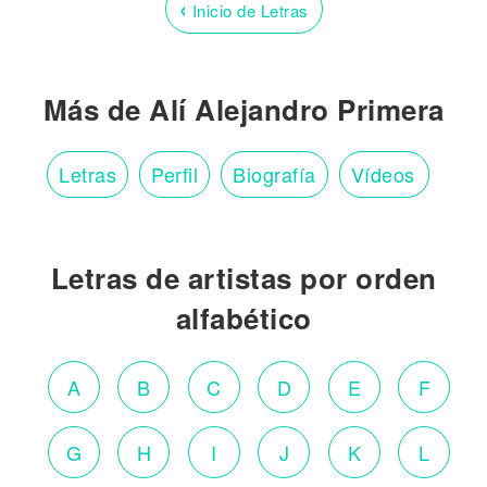
‹
Inicio de Letras
Más de Alí Alejandro Primera
Letras
Perfil
Biografía
Vídeos
Letras de artistas por orden
alfabético
A
B
C
D
E
F
G
H
I
J
K
L