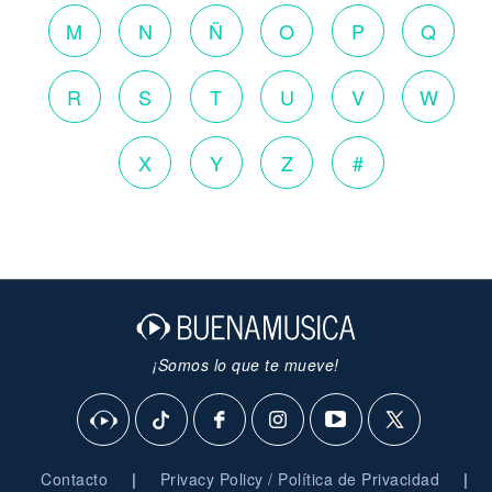
M
N
Ñ
O
P
Q
R
S
T
U
V
W
X
Y
Z
#
¡Somos lo que te mueve!
|
|
Contacto
Privacy Policy / Política de Privacidad