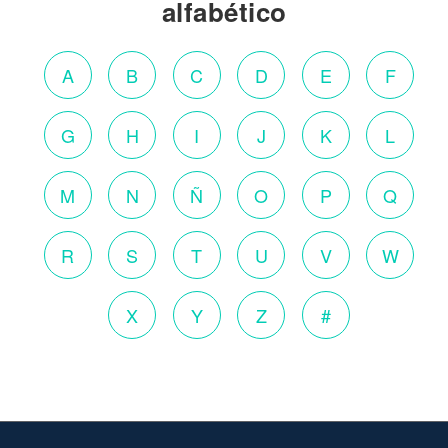
alfabético
A
B
C
D
E
F
G
H
I
J
K
L
M
N
Ñ
O
P
Q
R
S
T
U
V
W
X
Y
Z
#