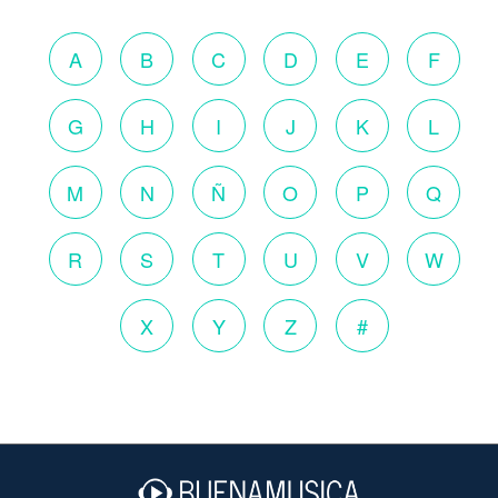
A
B
C
D
E
F
G
H
I
J
K
L
M
N
Ñ
O
P
Q
R
S
T
U
V
W
X
Y
Z
#