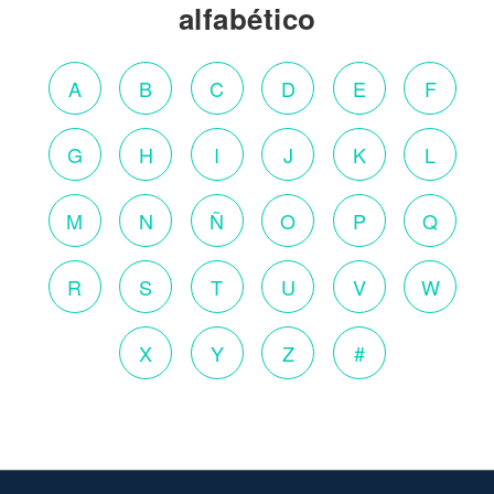
alfabético
A
B
C
D
E
F
G
H
I
J
K
L
M
N
Ñ
O
P
Q
R
S
T
U
V
W
X
Y
Z
#