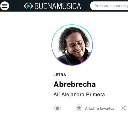
INICIO
ARTISTAS
Iniciar sesión
Registrarse
Inicio
Artistas
Red Social
LETRA
Música
Abrebrecha
Vídeos
Alí Alejandro Primera
Discografías
Añadir a favoritos
Letras
Conciertos