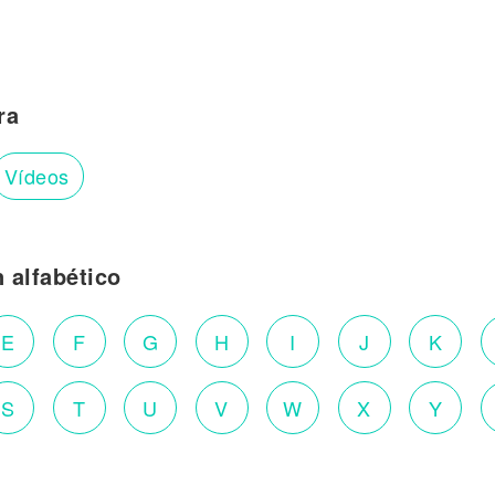
ra
Vídeos
n alfabético
E
F
G
H
I
J
K
S
T
U
V
W
X
Y