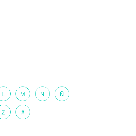
L
M
N
Ñ
Z
#