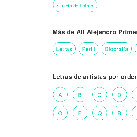
‹
Inicio de Letras
Más de Alí Alejandro Prime
Letras
Perfil
Biografía
Letras de artistas por orde
A
B
C
D
O
P
Q
R