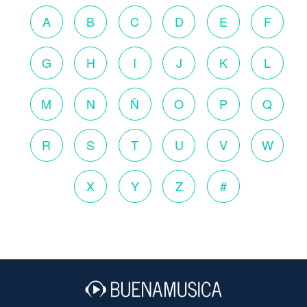
A
B
C
D
E
F
G
H
I
J
K
L
M
N
Ñ
O
P
Q
R
S
T
U
V
W
X
Y
Z
#