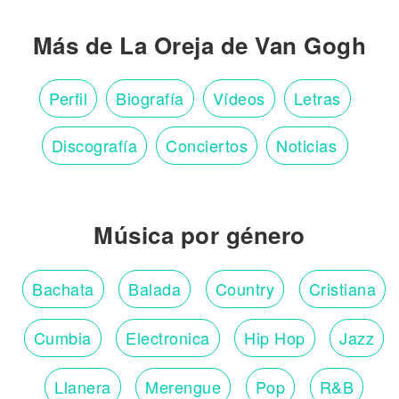
Más de La Oreja de Van Gogh
Perfil
Biografía
Vídeos
Letras
Discografía
Conciertos
Noticias
Música por género
Bachata
Balada
Country
Cristiana
Cumbia
Electronica
Hip Hop
Jazz
Llanera
Merengue
Pop
R&B