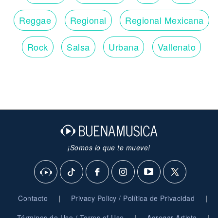
Reggae
Regional
Regional Mexicana
Rock
Salsa
Urbana
Vallenato
¡Somos lo que te mueve!
|
|
Contacto
Privacy Policy / Política de Privacidad
|
|
Términos de Uso / Terms of Use
Agregar Artista