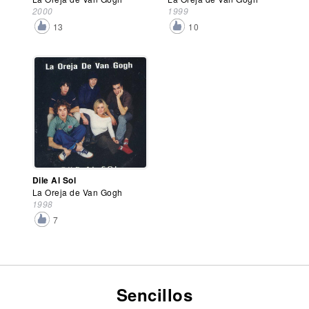
2000
1999
13
10
Dile Al Sol
La Oreja de Van Gogh
1998
7
Sencillos