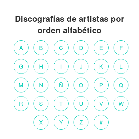
Discografías de artistas por
orden alfabético
A
B
C
D
E
F
G
H
I
J
K
L
M
N
Ñ
O
P
Q
R
S
T
U
V
W
X
Y
Z
#