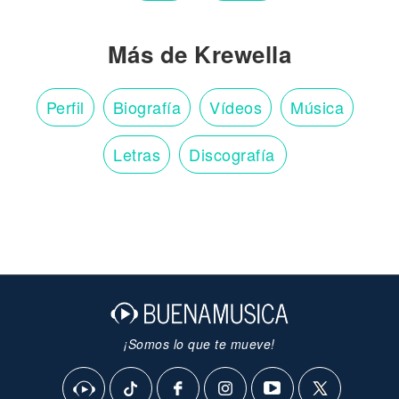
Más de Krewella
Perfil
Biografía
Vídeos
Música
Letras
Discografía
¡Somos lo que te mueve!