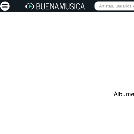
INIC
Iniciar sesión
Registrarse
Inicio
Artistas
Red Social
Música
Álbumes
Vídeos
Discografías
Letras
Conciertos