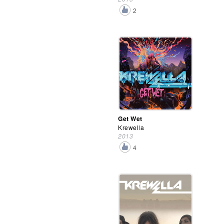
2
Get Wet
Krewella
2013
4