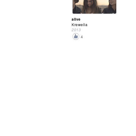
alive
Krewella
2013
4