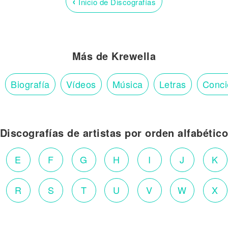
‹
Inicio de Discografías
Más de Krewella
Biografía
Vídeos
Música
Letras
Conci
Discografías de artistas por orden alfabétic
E
F
G
H
I
J
K
R
S
T
U
V
W
X