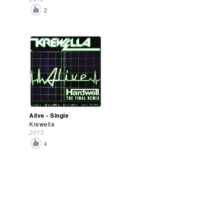
2
Alive - Single
Krewella
2013
4