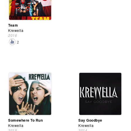
Team
Krewella
2016
2
Somewhere To Run
Say Goodbye
Krewella
Krewella
2015
2014