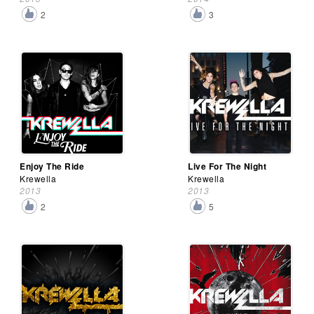
2
3
Enjoy The Ride
Live For The Night
Krewella
Krewella
2013
2013
2
5