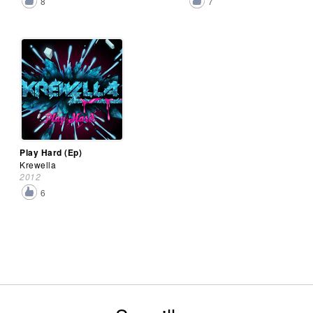
8
7
Play Hard (Ep)
Krewella
2012
6