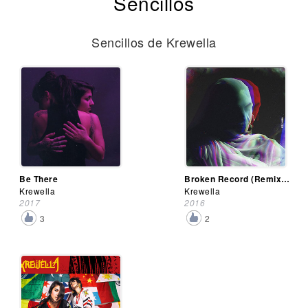
Sencillos
Sencillos de Krewella
Be There
Broken Record (Remixes) (Ep)
Krewella
Krewella
2017
2016
3
2