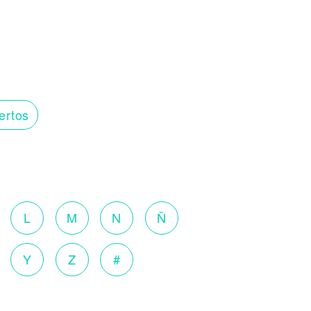
ertos
o
L
M
N
Ñ
Y
Z
#