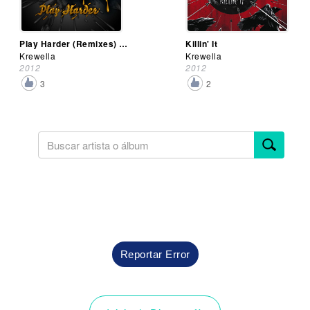
Play Harder (Remixes) (Ep)
Killin' It
Krewella
Krewella
2012
2012
3
2
Reportar Error