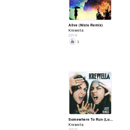
Alive (Nixis Remix)
Krewella
2016
3
Somewhere To Run (Lost Kings Remixes)
Krewella
2015