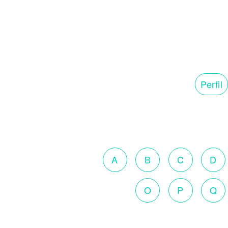
Perfil
A
B
C
D
O
P
Q